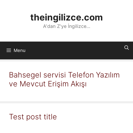
İçeriğe
atla
theingilizce.com
A'dan Z'ye İngilizce…
Menu
Bahsegel servisi Telefon Yazılım
ve Mevcut Erişim Akışı
Test post title