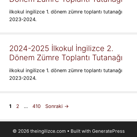
ilkokul ingilizce 1. dönem zümre toplantı tutanağı
2023-2024.
2024-2025 İlkokul İngilizce 2.
Dönem Zümre Toplantı Tutanağı
ilkokul ingilizce 1. dönem zümre toplantı tutanağı
2023-2024.
Sayfa
Sayfa
Sayfa
1
2
…
410
Sonraki
→
© 2026 theingilizce.com
• Built with
GeneratePress