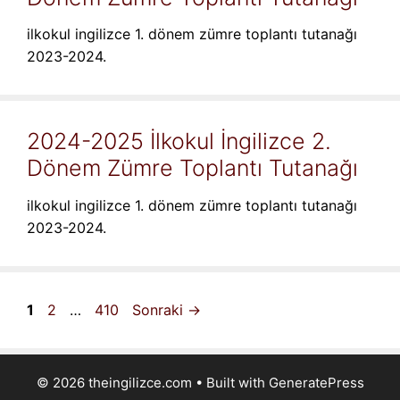
ilkokul ingilizce 1. dönem zümre toplantı tutanağı
2023-2024.
2024-2025 İlkokul İngilizce 2.
Dönem Zümre Toplantı Tutanağı
ilkokul ingilizce 1. dönem zümre toplantı tutanağı
2023-2024.
Sayfa
Sayfa
Sayfa
1
2
…
410
Sonraki
→
© 2026 theingilizce.com
• Built with
GeneratePress