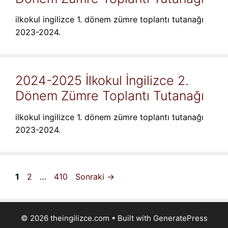
ilkokul ingilizce 1. dönem zümre toplantı tutanağı
2023-2024.
2024-2025 İlkokul İngilizce 2.
Dönem Zümre Toplantı Tutanağı
ilkokul ingilizce 1. dönem zümre toplantı tutanağı
2023-2024.
Sayfa
Sayfa
Sayfa
1
2
…
410
Sonraki
→
© 2026 theingilizce.com
• Built with
GeneratePress