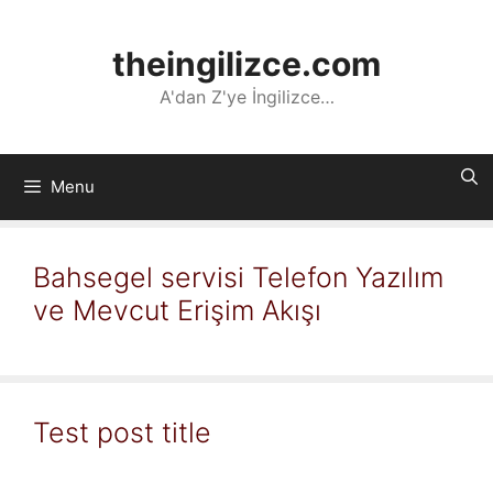
İçeriğe
atla
theingilizce.com
A'dan Z'ye İngilizce…
Menu
Bahsegel servisi Telefon Yazılım
ve Mevcut Erişim Akışı
Test post title