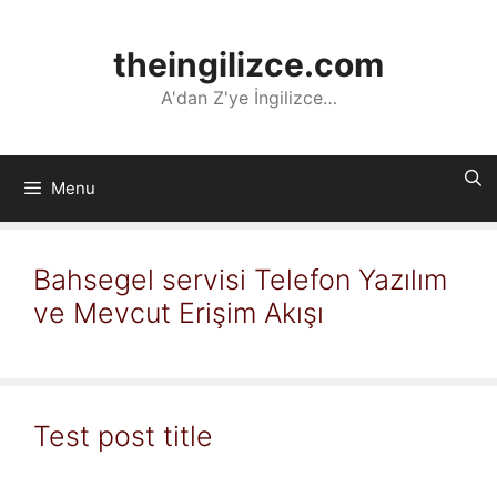
İçeriğe
atla
theingilizce.com
A'dan Z'ye İngilizce…
Menu
Bahsegel servisi Telefon Yazılım
ve Mevcut Erişim Akışı
Test post title