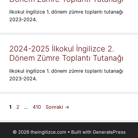
ilkokul ingilizce 1. dönem zümre toplantı tutanağı
2023-2024.
2024-2025 İlkokul İngilizce 2.
Dönem Zümre Toplantı Tutanağı
ilkokul ingilizce 1. dönem zümre toplantı tutanağı
2023-2024.
Sayfa
Sayfa
Sayfa
1
2
…
410
Sonraki
→
© 2026 theingilizce.com
• Built with
GeneratePress